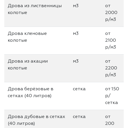
Дрова из лиственницы
м3
от
колотые
2000
р/м3
Дрова кленовые
м3
от
колотые
2100
р/м3
Дрова из акации
м3
от
колотые
2200
р/м3
Дрова берёзовые в
сетка
от 150
сетках (40 литров)
р/
сетка
Дрова дубовые в сетках
сетка
от
(40 литров)
200