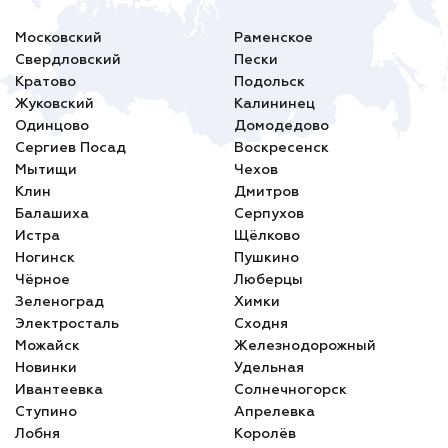
Московский
Раменское
Свердловский
Пески
Кратово
Подольск
Жуковский
Калининец
Одинцово
Домодедово
Сергиев Посад
Воскресенск
Мытищи
Чехов
Клин
Дмитров
Балашиха
Серпухов
Истра
Щёлково
Ногинск
Пушкино
Чёрное
Люберцы
Зеленоград
Химки
Электросталь
Сходня
Можайск
Железнодорожный
Новинки
Удельная
Ивантеевка
Солнечногорск
Ступино
Апрелевка
Лобня
Королёв