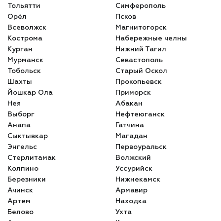
Тольятти
Симферополь
Орёл
Псков
Всеволжск
Магнитогорск
Кострома
Набережные челны
Курган
Нижний Тагил
Мурманск
Севастополь
Тобольск
Старый Оскол
Шахты
Прокопьевск
Йошкар Ола
Приморск
Нея
Абакан
Выборг
Нефтеюганск
Анапа
Гатчина
Сыктывкар
Магадан
Энгельс
Первоуральск
Стерлитамак
Волжский
Колпино
Уссурийск
Березники
Нижнекамск
Ачинск
Армавир
Артем
Находка
Белово
Ухта