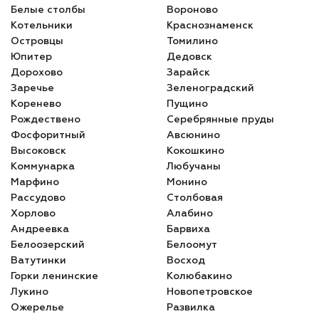
Белые столбы
Вороново
Котельники
Краснознаменск
Островцы
Томилино
Юпитер
Дедовск
Дорохово
Зарайск
Заречье
Зеленоградский
Коренево
Пущино
Рождествено
Серебрянные пруды
Фосфоритный
Авсюнино
Высоковск
Кокошкино
Коммунарка
Любучаны
Марфино
Монино
Рассудово
Столбовая
Хорлово
Алабино
Андреевка
Барвиха
Белоозерский
Белоомут
Ватутинки
Восход
Горки ленинские
Колюбакино
Лукино
Новопетровское
Ожерелье
Развилка