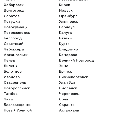
Хабаровск
Киров
Волгоград
Ижевск
Саратов
Оренбург
Петушки
Ульяновск
Новокузнецк
Барнаул
Петрозаводск
Калуга
Белгород
Рязань
Советский
Курск
Чебоксары
Владимир
Архангельск
Кемерово
Пенза
Великий Новгород
Липецк
Зима
Болотное
Брянск
Иваново
Нижневартовск
Ставрополь
Улан Удэ
Новороссийск
Смоленск
Тамбов
Череповец
Чита
Сочи
Благовещенск
Саранск
Новый Уренгой
Астрахань