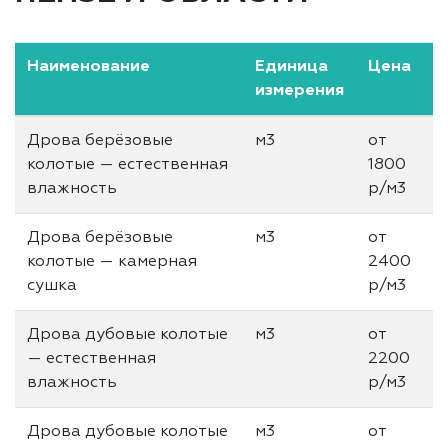
Наименование
Единица
Цена
измерения
Дрова берёзовые
м3
от
колотые — естественная
1800
влажность
р/м3
Дрова берёзовые
м3
от
колотые — камерная
2400
сушка
р/м3
Дрова дубовые колотые
м3
от
— естественная
2200
влажность
р/м3
Дрова дубовые колотые
м3
от