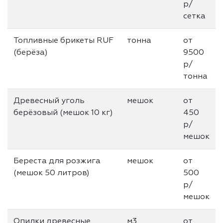
р/
сетка
Топливные брикеты RUF
тонна
от
(берёза)
9500
р/
тонна
Древесный уголь
мешок
от
берёзовый (мешок 10 кг)
450
р/
мешок
Береста для розжига
мешок
от
(мешок 50 литров)
500
р/
мешок
Опилки древесные
м3
от