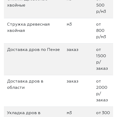
хвойные
500
р/м3
Стружка древесная
м3
от
хвойная
800
р/м3
Доставка дров по Пензе
заказ
от
1500
р/
заказ
Доставка дров в
заказ
от
области
2000
р/
заказ
Укладка дров в
м3
от 300