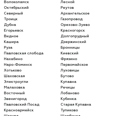
Волоколамск
Лесной
Октябрьский
Реутов
Северный
Архангельское
Троицк
Газопровод
Дубна
Орехово-Зуево
Егорьевск
Красногорск
Видное
Долгопрудный
Кашира
Дзержинский
Руза
Бронницы
Павловская слобода
Киевский
Нахабино
Фрязино
Наро-Фоминск
Первомайское
Хотьково
Луховицы
Шаховская
Бутово
Электроугли
Купавна
Малаховка
Речицы
Восточный
Лобаново
Звенигород
Кубинка
Павловский Посад
Старая Купавна
Красноармейск
Тупиково