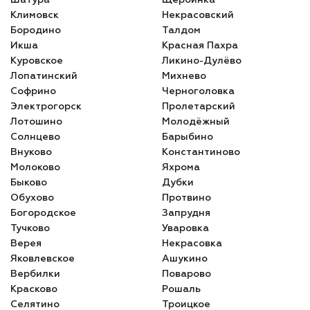
Шатура
Щербинка
Климовск
Некрасовский
Бородино
Талдом
Икша
Красная Пахра
Куровское
Ликино-Дулёво
Лопатинский
Михнево
Софрино
Черноголовка
Электрогорск
Пролетарский
Лотошино
Молодёжный
Солнцево
Барыбино
Внуково
Константиново
Молоково
Яхрома
Быково
Дубки
Обухово
Протвино
Богородское
Запрудня
Тучково
Уваровка
Верея
Некрасовка
Яковлевское
Ашукино
Вербилки
Поварово
Красково
Рошаль
Селятино
Троицкое