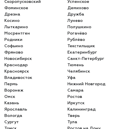
Скоропусковский
Успенское
Фоминское
Демихово
Дрезна
Дружба
Косино
Лунево
Лыткарино
Полушкино
Мосрентген
Рогачёво
Родники
Рублёво
Софьино
Текстильщик
Фряново
Екатеринбург
Новосибирск
Санкт-Петербург
Краснодар
Тюмень
Красноярск
Челябинск
Владивосток
Уфа
Пермь
Нижний Новгород
Воронеж
Самара
Омск
Ростов
Казань
Иркутск
Ярославль
Калининград
Вологда
Тверь
Сургут
Тула
Томск
Ростов на Дону